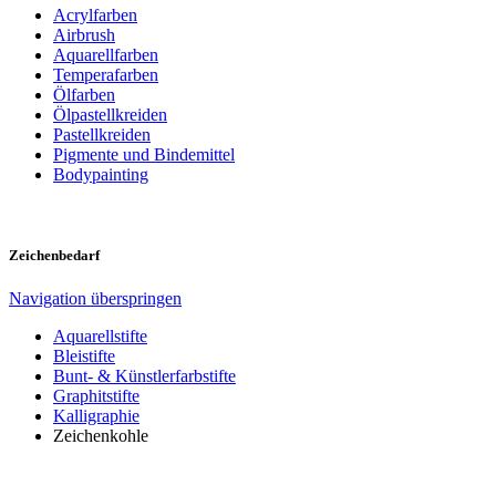
Acrylfarben
Airbrush
Aquarellfarben
Temperafarben
Ölfarben
Ölpastellkreiden
Pastellkreiden
Pigmente und Bindemittel
Bodypainting
Zeichenbedarf
Navigation überspringen
Aquarellstifte
Bleistifte
Bunt- & Künstlerfarbstifte
Graphitstifte
Kalligraphie
Zeichenkohle