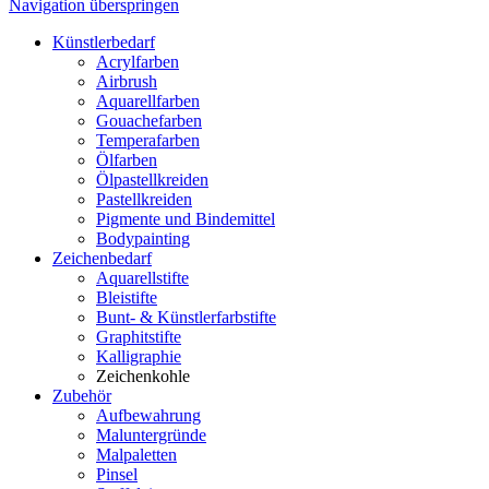
Navigation überspringen
Künstlerbedarf
Acrylfarben
Airbrush
Aquarellfarben
Gouachefarben
Temperafarben
Ölfarben
Ölpastellkreiden
Pastellkreiden
Pigmente und Bindemittel
Bodypainting
Zeichenbedarf
Aquarellstifte
Bleistifte
Bunt- & Künstlerfarbstifte
Graphitstifte
Kalligraphie
Zeichenkohle
Zubehör
Aufbewahrung
Maluntergründe
Malpaletten
Pinsel