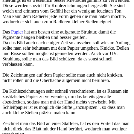
allerdings ist es wesentlich besser Knetradiergummis zu verwenden.
Diese werden speziell für Kohlezeichnungen hergestellt. Sie sind
weich und erinnern vom Gefühl her ein wenig an feuchten Ton.
Man kann dem Radierer jede Form geben die man haben möchte,
wodurch er sich auch zum Radieren kleiner Stellen eignet.
Das
Papier
hat am besten eine aufgeraute Struktur, damit die
Pigmente hängen bleiben und besser greifen.
Da das Bild auch nach einiger Zeit so aussehen soll wie am Anfang,
sollte man sehr behutsam mit dem Papier umgehen. Knicke, Dellen
und Risse sollten möglichst gemieden werden. Auch vor UV-
Strahlung sollte man das Bild schützen, da es sonst schnell
verblassen kann.
Die Zeichnungen auf dem Papier sollte man auch nicht knicken,
nicht rollen und die Oberfläche allgemein nicht berühren.
Da Kohlezeichnungen sehr schnell verschmieren, ist es Ratsam ein
zusätzliches Papier zu verwenden, um das bereits gemalte
abzudecken, sodass man mit der Hand nichts verwischt. Mit
Schleifpapier ist es möglich die Stifte „anzuspitzen", so dass man
auch kleine Stellen präzise malen kann.
Zeichnet man das Bild an einer Staffelei, hat es den Vorteil das man
nicht direkt das Blatt mit der Hand berührt, wodurch man weniger