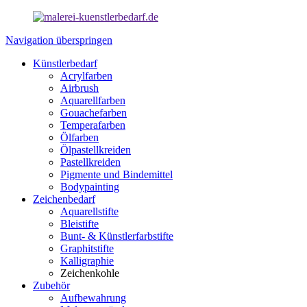
Navigation überspringen
Künstlerbedarf
Acrylfarben
Airbrush
Aquarellfarben
Gouachefarben
Temperafarben
Ölfarben
Ölpastellkreiden
Pastellkreiden
Pigmente und Bindemittel
Bodypainting
Zeichenbedarf
Aquarellstifte
Bleistifte
Bunt- & Künstlerfarbstifte
Graphitstifte
Kalligraphie
Zeichenkohle
Zubehör
Aufbewahrung