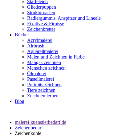
Staffeleien
Gliederpuppen
Strukturpasten
Radiergummis, Anspitzer und Lineale
Fixative & Firnisse
Zeichenbretter
Bücher
Acrylmalerei
Airbrush
Aquarellmalerei
Malen und Zeichnen in Farbe
Mangas zeichnen
Menschen zeichnen
Ölmalerei
Pastellmalerei
Portraits zeichnen
Tiere zeichnen
Zeichnen lernen
Blog
malerei-kuenstlerbedarf.de
Zeichenbedarf
Zeichenkohle