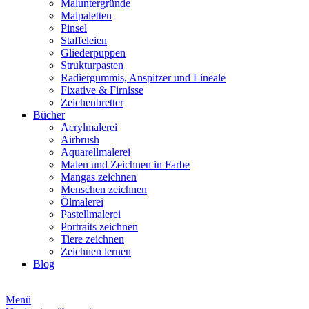
Maluntergründe
Malpaletten
Pinsel
Staffeleien
Gliederpuppen
Strukturpasten
Radiergummis, Anspitzer und Lineale
Fixative & Firnisse
Zeichenbretter
Bücher
Acrylmalerei
Airbrush
Aquarellmalerei
Malen und Zeichnen in Farbe
Mangas zeichnen
Menschen zeichnen
Ölmalerei
Pastellmalerei
Portraits zeichnen
Tiere zeichnen
Zeichnen lernen
Blog
Menü