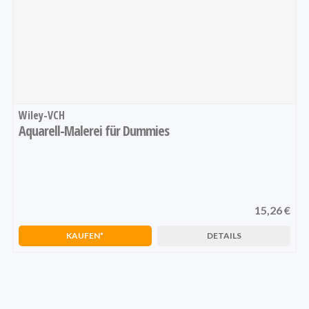
Wiley-VCH
Aquarell-Malerei für Dummies
15,26 €
1
2
3
4
5
KAUFEN
DETAILS