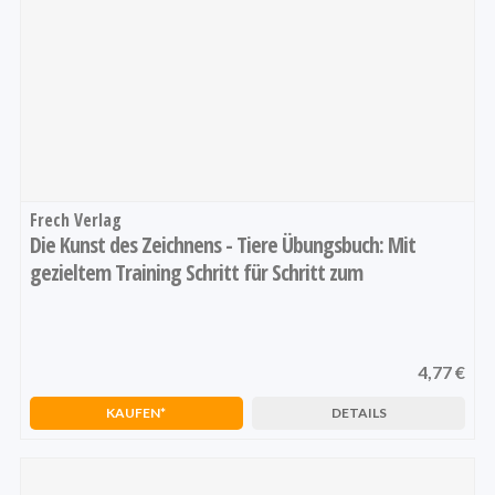
Frech Verlag
Die Kunst des Zeichnens - Tiere Übungsbuch: Mit
gezieltem Training Schritt für Schritt zum
Zeichenprofi
4,77 €
1
2
3
4
5
KAUFEN
DETAILS