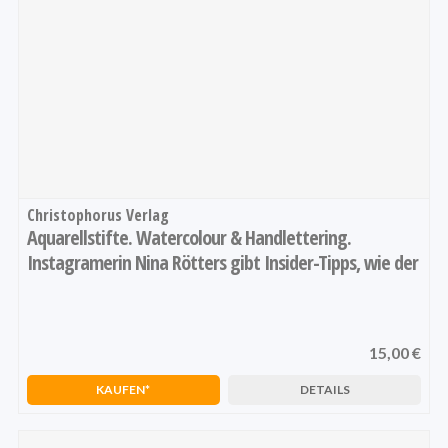
Christophorus Verlag
Aquarellstifte. Watercolour & Handlettering.
Instagramerin Nina Rötters gibt Insider-Tipps, wie der
angesagte Watercolour-Stil mit Aquarellstiften
entsteht.: Watercolor & Handlettering
15,00 €
1
2
3
4
5
KAUFEN
DETAILS