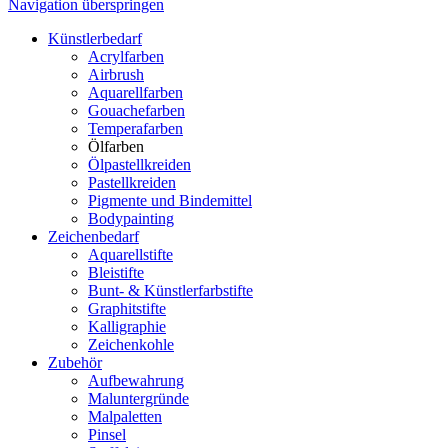
Navigation überspringen
Künstlerbedarf
Acrylfarben
Airbrush
Aquarellfarben
Gouachefarben
Temperafarben
Ölfarben
Ölpastellkreiden
Pastellkreiden
Pigmente und Bindemittel
Bodypainting
Zeichenbedarf
Aquarellstifte
Bleistifte
Bunt- & Künstlerfarbstifte
Graphitstifte
Kalligraphie
Zeichenkohle
Zubehör
Aufbewahrung
Maluntergründe
Malpaletten
Pinsel