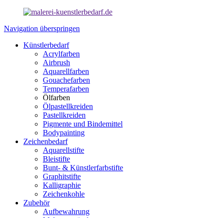
Navigation überspringen
Künstlerbedarf
Acrylfarben
Airbrush
Aquarellfarben
Gouachefarben
Temperafarben
Ölfarben
Ölpastellkreiden
Pastellkreiden
Pigmente und Bindemittel
Bodypainting
Zeichenbedarf
Aquarellstifte
Bleistifte
Bunt- & Künstlerfarbstifte
Graphitstifte
Kalligraphie
Zeichenkohle
Zubehör
Aufbewahrung