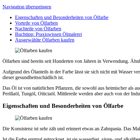
Navigation überspringen
Eigenschaften und Besonderheiten von Ölfarbe
Vorteile von Ölfarben
Nachteile von Ölfarben
Buchtipp: Praxiswissen Ölmalerei
Ausgewählte Ölfarben kaufen
Ölfarben sind bereits seit Hunderten von Jahren in Verwendung. Ähn
Aufgrund des Ölanteils in der Farbe lässt sie sich nicht mit Wasser v
dieser gesundheitsschädlich ist.
Das Öl ist von natürlichen Pflanzen, die sowohl aus heimischer als 
Perillaöl, Tungöl, Oiticiaöl. Mittlereile werden aber auch von der Indu
Eigenschaften und Besonderheiten von Ölfarbe
Die Konsistenz ist sehr zäh und erinnert etwas an Zahnpasta. Das Ma
Ist die Farbe erstmal getrocknet, ist sie wasserfest, säure- und alkal