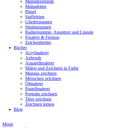
Maluntergründe
Malpaletten
Pinsel
Staffeleien
Gliederpuppen
Strukturpasten
Radiergummis, Anspitzer und Lineale
Fixative & Firnisse
Zeichenbretter
Bücher
Acrylmalerei
Airbrush
Aquarellmalerei
Malen und Zeichnen in Farbe
Mangas zeichnen
Menschen zeichnen
Ölmalerei
Pastellmalerei
Portraits zeichnen
Tiere zeichnen
Zeichnen lernen
Blog
Menü