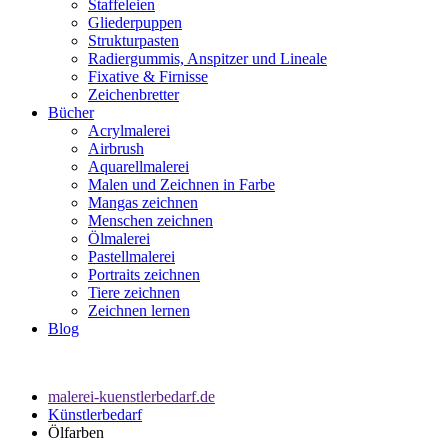
Staffeleien
Gliederpuppen
Strukturpasten
Radiergummis, Anspitzer und Lineale
Fixative & Firnisse
Zeichenbretter
Bücher
Acrylmalerei
Airbrush
Aquarellmalerei
Malen und Zeichnen in Farbe
Mangas zeichnen
Menschen zeichnen
Ölmalerei
Pastellmalerei
Portraits zeichnen
Tiere zeichnen
Zeichnen lernen
Blog
malerei-kuenstlerbedarf.de
Künstlerbedarf
Ölfarben