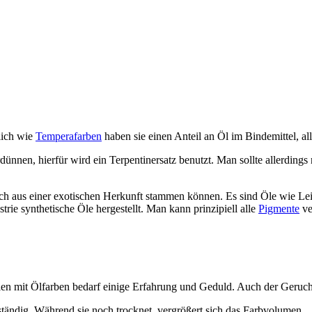
lich wie
Temperafarben
haben sie einen Anteil an Öl im Bindemittel, al
erdünnen, hierfür wird ein Terpentinersatz benutzt. Man sollte allerdin
auch aus einer exotischen Herkunft stammen können. Es sind Öle wie Le
strie synthetische Öle hergestellt. Man kann prinzipiell alle
Pigmente
ve
len mit Ölfarben bedarf einige Erfahrung und Geduld. Auch der Geruch 
ibeständig. Während sie noch trocknet, vergrößert sich das Farbvolumen.