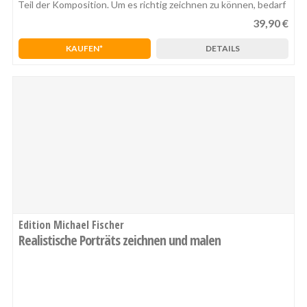
Teil der Komposition. Um es richtig zeichnen zu können, bedarf
es vieler Vorkenntnisse. Man m
39,90 €
1
2
3
4
5
KAUFEN
DETAILS
Edition Michael Fischer
Realistische Porträts zeichnen und malen